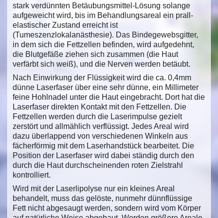
stark verdünnten Betäubungsmittel-Lösung solange
aufgeweicht wird, bis im Behandlungsareal ein prall-
elastischer Zustand erreicht ist
(Tumeszenzlokalanästhesie). Das Bindegewebsgitter,
in dem sich die Fettzellen befinden, wird aufgedehnt,
die Blutgefäße ziehen sich zusammen (die Haut
verfärbt sich weiß), und die Nerven werden betäubt.
Nach Einwirkung der Flüssigkeit wird die ca. 0,4mm
dünne Laserfaser über eine sehr dünne, ein Millimeter
feine Hohlnadel unter die Haut eingebracht. Dort hat die
Laserfaser direkten Kontakt mit den Fettzellen. Die
Fettzellen werden durch die Laserimpulse gezielt
zerstört und allmählich verflüssigt. Jedes Areal wird
dazu überlappend von verschiedenen Winkeln aus
fächerförmig mit dem Laserhandstück bearbeitet. Die
Position der Laserfaser wird dabei ständig durch den
durch die Haut durchscheinenden roten Zielstrahl
kontrolliert.
Wird mit der Laserlipolyse nur ein kleines Areal
behandelt, muss das gelöste, nunmehr dünnflüssige
Fett nicht abgesaugt werden, sondern wird vom Körper
auf natürliche Weise abgebaut. Werden größere Areale