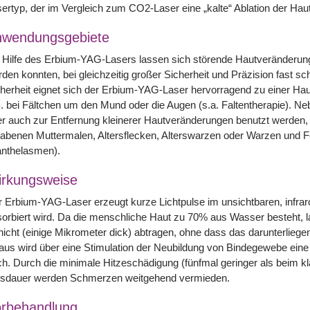
ertyp, der im Vergleich zum CO2-Laser eine „kalte“ Ablation der Haut
nwendungsgebiete
 Hilfe des Erbium-YAG-Lasers lassen sich störende Hautveränderungen
den konnten, bei gleichzeitig großer Sicherheit und Präzision fast s
herheit eignet sich der Erbium-YAG-Laser hervorragend zu einer Hautg
. bei Fältchen um den Mund oder die Augen (s.a. Faltentherapie). Ne
r auch zur Entfernung kleinerer Hautveränderungen benutzt werden,
abenen Muttermalen, Altersflecken, Alterswarzen oder Warzen und F
anthelasmen).
rkungsweise
 Erbium-YAG-Laser erzeugt kurze Lichtpulse im unsichtbaren, infrar
orbiert wird. Da die menschliche Haut zu 70% aus Wasser besteht, l
icht (einige Mikrometer dick) abtragen, ohne dass das darunterlie
aus wird über eine Stimulation der Neubildung von Bindegewebe eine
h. Durch die minimale Hitzeschädigung (fünfmal geringer als beim 
lsdauer werden Schmerzen weitgehend vermieden.
rbehandlung