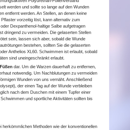
atmungsaktiven Polyurethan-Folienverband
selt werden und sollte so lange auf den Wunden
en entfernt werden. An Stellen, an denen keine
Pflaster vorzeitig löst, kann alternativ zum
 oder Dexpanthenol-haltige Salbe aufgetragen
t dringend zu vermeiden. Die gelaserten Stellen
tet sein, lassen sich aber, sobald die Wunde
autrötungen bestehen, sollten Sie die gelaserten
oder Anthelios XL60. Schwimmen ist erlaubt, sobald
täten sind uneingeschränkt erlaubt.
 Füßen
dar. Um die Warzen dauerhaft zu entfernen,
 Lederhaut notwendig. Um Nachblutungen zu vermeiden
rförmigen Wunden von uns vernäht. Anschließend
olysept), der einen Tag auf der Wunde verbleiben
 täglich nach dem Duschen mit einem Tupfer einer
Schwimmen und sportliche Aktivitäten sollten bis
ei herkömmlichen Methoden wie der konventionellen