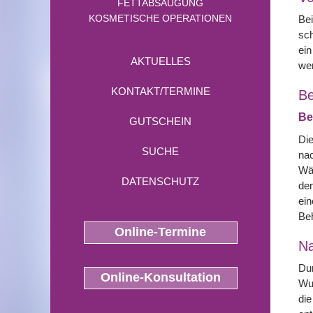
FETTABSAUGUNG
KOSMETISCHE OPERATIONEN
Bei
sch
ein
AKTUELLES
we
KONTAKT/TERMINE
Be
Be
GUTSCHEIN
Die
SUCHE
nac
Wäh
DATENSCHUTZ
dem
ein
Beh
Online-Termine
N
Dur
Online-Konsultation
Wun
die