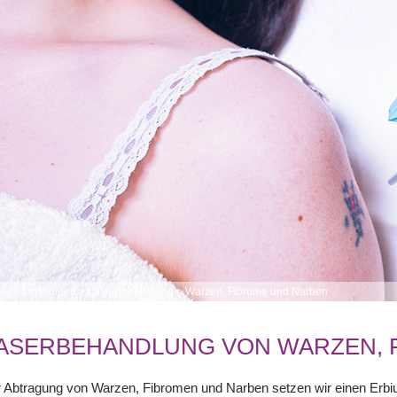
me
>
Leistungen
>
Laserbehandlung
>
Warzen, Fibrome und Narben
ASERBEHANDLUNG VON WARZEN, 
r Abtragung von Warzen, Fibromen und Narben setzen wir einen Erb