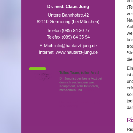
ent
Dr. med. Claus Jung
(Te
ver
Untere Bahnhofstr.42
Nac
82110 Germering (bei München)
Auf
Telefon (089) 84 30 77
wer
Telefax (089) 84 35 94
kön
E-Mail:
info@hautarzt-jung.de
tro
Internet:
www.hautarzt-jung.de
Ste
die
Ein
Tolles Team, toller Arzt!
Von Patienten
1,5
Note
ist
bewertet mit
Dr. Jung ist der beste Arzt bei
und
dem ich seit langem war.
Kompetent, sehr freundlich,
erf
menschlich und …
Mehr
sol
jod
Hautärzte (Dermatologen)
in Germering
da
Ri
Ris