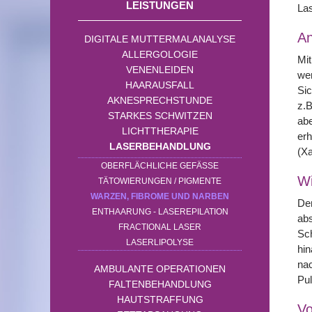
LEISTUNGEN
Las
A
DIGITALE MUTTERMALANALYSE
ALLERGOLOGIE
Mit
VENENLEIDEN
wer
HAARAUSFALL
Sic
AKNESPRECHSTUNDE
z.B
STARKES SCHWITZEN
abe
LICHTTHERAPIE
erh
LASERBEHANDLUNG
(X
OBERFLÄCHLICHE GEFÄSSE
Wi
TÄTOWIERUNGEN / PIGMENTE
WARZEN, FIBROME UND NARBEN
Der
ENTHAARUNG - LASEREPILATION
abs
FRACTIONAL LASER
Sch
LASERLIPOLYSE
hin
nac
AMBULANTE OPERATIONEN
Pu
FALTENBEHANDLUNG
HAUTSTRAFFUNG
Vo