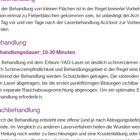
 der Behandlung von kleinen Flächen ist in der Regel keinerlei Vorb
on einmal zu Fieberbläschen gekommen sein, ist unbedingt der Arzt vo
 Tag vor und vier Tage nach der Laserbehandlung Aciclovir zur Vo
rden
handlung
handlungsdauer: 10-30 Minuten
 Behandlung mit dem Erbium-YAG-Laser ist deutlich schmerzärmer a
h Schmerzempfindlichkeit und Behandlungsgebiet in der Regel eine 
rend der Behandlung werden Schutzbrillen getragen. Die störenden
 Laser abgetragen, bis die ersten punktförmigen Blutungen sichtbar
e separate Rauchabsaugvorrichtung abgesogen. Um ein optimales Erge
andlung erforderlich.
achbehandlung
ch die Behandlung entsteht eine offene (und je nach Abtragungstiefe)
de. Im Vergleich zu anderen Laserverfahren heilen die Wunden wes
 Heilung noch weiter zu beschleunigen und eine Krustenbildung oder I