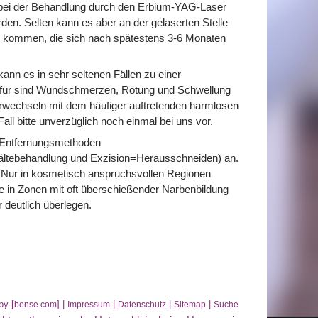
n bei der Behandlung durch den Erbium-YAG-Laser
en. Selten kann es aber an der gelaserten Stelle
g kommen, die sich nach spätestens 3-6 Monaten
ann es in sehr seltenen Fällen zu einer
afür sind Wundschmerzen, Rötung und Schwellung
rwechseln mit dem häufiger auftretenden harmlosen
Fall bitte unverzüglich noch einmal bei uns vor.
n Entfernungsmethoden
ältebehandlung und Exzision=Herausschneiden) an.
 Nur in kosmetisch anspruchsvollen Regionen
 in Zonen mit oft überschießender Narbenbildung
 deutlich überlegen.
by [
] |
|
|
|
bense.com
Impressum
Datenschutz
Sitemap
Suche