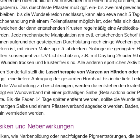
stehenden oberflächlichen Schürfwunden mit einem transparenten, 
gaderm). Das duschfeste Pflaster muß ggf. ein- bis zweimal gewech
bleiben, bis die Wundsekretion nachlässt, kann also etwa nach 5 Tag
hbehandlung mit einem Folienpflaster möglich ist, oder falls sich das 
weichen der dann entstehenden Krusten regelmäßig eine Antibiotika-
den. Jede mechanische Manipulation am evtl. entstehenden Schorf is
nen aufgrund der gesteigerten Durchblutung noch einige Wochen gerö
cken ist, mit einem Make-up o.ä. abdecken. Solange die geringsten H
llen konsequent vor UV-Licht schützen, z.B. mit Daylong 25 oder 50 
 Wunden trocken und krustenfrei sind. Alle anderen sportlichen Aktivi
en Sonderfall stellt die
Lasertherapie von Warzen an Händen oder
 ggf. eine tiefere Abtragung der gesamten Hornhaut bis in die tiefe
 die Wundheilung zu beschleunigen, werden die entstehenden krate
olgt ein Wundverband mit einer jodhaltigen Salbe (Betaisodona oder P
lte. Bis die Fäden 14 Tage später entfernt werden, solllte die Wunde
haltigen Salbe und einem Pflasterverband abgedeckt werden. Baden, 
hin vermieden werden.
siken und Nebenwirkungen
iken, wie Narbenbildung oder nachfolgende Pigmentstörungen, die b