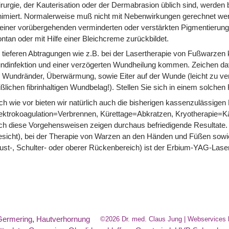
rurgie, der Kauterisation oder der Dermabrasion üblich sind, werde
imiert. Normalerweise muß nicht mit Nebenwirkungen gerechnet werd
einer vorübergehenden verminderten oder verstärkten Pigmentierun
ntan oder mit Hilfe einer Bleichcreme zurückbildet.
 tieferen Abtragungen wie z.B. bei der Lasertherapie von Fußwarzen k
ndinfektion und einer verzögerten Wundheilung kommen. Zeichen d
 Wundränder, Überwärmung, sowie Eiter auf der Wunde (leicht zu ve
ßlichen fibrinhaltigen Wundbelag!). Stellen Sie sich in einem solchen 
h wie vor bieten wir natürlich auch die bisherigen kassenzulässige
ektrokoagulation=Verbrennen, Kürettage=Abkratzen, Kryotherapie=K
h diese Vorgehensweisen zeigen durchaus befriedigende Resultate.
sicht), bei der Therapie von Warzen an den Händen und Füßen sowie
ust-, Schulter- oder oberer Rückenbereich) ist der Erbium-YAG-Laser
Germering
,
Hautverhornung
©2026 Dr. med. Claus Jung | Webservices 