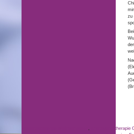
Chi
min
zu 
spo
Bei
Wu
der
wei
Nac
(El
Auc
(Ge
(Br
Hausstauballergie Wolfratshausen
,
Entstauungstherapie 