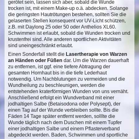
gerötet sein, lassen sich aber, sobald die Wunde
trocken ist, mit einem Make-up o.ä. abdecken. Solange
die geringsten Hautrötungen bestehen, sollten Sie die
gelaserten Stellen konsequent vor UV-Licht schützen,
z.B. mit Daylong 25 oder 50 oder Anthelios XL60.
Schwimmen ist erlaubt, sobald die Wunden trocken und
krustenfrei sind. Alle anderen sportlichen Aktivitäten
sind uneingeschränkt erlaubt.
Einen Sonderfall stellt die
Lasertherapie von Warzen
an Händen oder Füßen
dar. Um die Warzen dauerhaft
zu entfernen, ist ggf. eine tiefere Abtragung der
gesamten Hornhaut bis in die tiefe Lederhaut
notwendig. Um Nachblutungen zu vermeiden und die
Wundheilung zu beschleunigen, werden die
entstehenden kraterförmigen Wunden von uns vernäht.
Anschließend erfolgt ein Wundverband mit einer
jodhaltigen Salbe (Betaisodona oder Polysept), der
einen Tag auf der Wunde verbleiben sollte. Bis die
Fäden 14 Tage später entfernt werden, solllte die
Wunde täglich nach dem Duschen mit einem Tupfer
einer jodhaltigen Salbe und einem Pflasterverband
abgedeckt werden. Baden, Schwimmen und sportliche