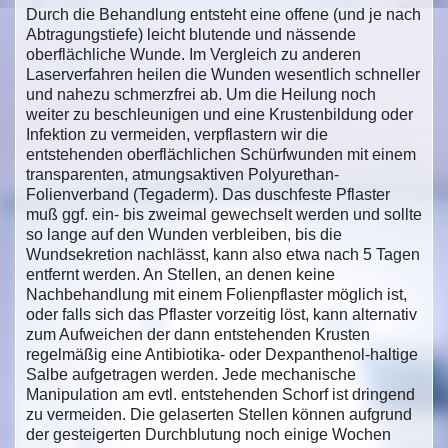
Durch die Behandlung entsteht eine offene (und je nach
Abtragungstiefe) leicht blutende und nässende
oberflächliche Wunde. Im Vergleich zu anderen
Laserverfahren heilen die Wunden wesentlich schneller
und nahezu schmerzfrei ab. Um die Heilung noch
weiter zu beschleunigen und eine Krustenbildung oder
Infektion zu vermeiden, verpflastern wir die
entstehenden oberflächlichen Schürfwunden mit einem
transparenten, atmungsaktiven Polyurethan-
Folienverband (Tegaderm). Das duschfeste Pflaster
muß ggf. ein- bis zweimal gewechselt werden und sollte
so lange auf den Wunden verbleiben, bis die
Wundsekretion nachlässt, kann also etwa nach 5 Tagen
entfernt werden. An Stellen, an denen keine
Nachbehandlung mit einem Folienpflaster möglich ist,
oder falls sich das Pflaster vorzeitig löst, kann alternativ
zum Aufweichen der dann entstehenden Krusten
regelmäßig eine Antibiotika- oder Dexpanthenol-haltige
Salbe aufgetragen werden. Jede mechanische
Manipulation am evtl. entstehenden Schorf ist dringend
zu vermeiden. Die gelaserten Stellen können aufgrund
der gesteigerten Durchblutung noch einige Wochen