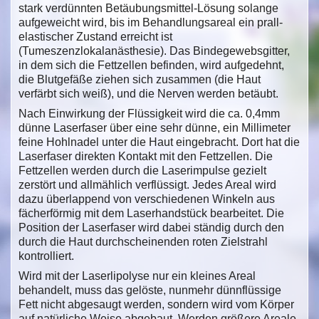
stark verdünnten Betäubungsmittel-Lösung solange
aufgeweicht wird, bis im Behandlungsareal ein prall-
elastischer Zustand erreicht ist
(Tumeszenzlokalanästhesie). Das Bindegewebsgitter,
in dem sich die Fettzellen befinden, wird aufgedehnt,
die Blutgefäße ziehen sich zusammen (die Haut
verfärbt sich weiß), und die Nerven werden betäubt.
Nach Einwirkung der Flüssigkeit wird die ca. 0,4mm
dünne Laserfaser über eine sehr dünne, ein Millimeter
feine Hohlnadel unter die Haut eingebracht. Dort hat die
Laserfaser direkten Kontakt mit den Fettzellen. Die
Fettzellen werden durch die Laserimpulse gezielt
zerstört und allmählich verflüssigt. Jedes Areal wird
dazu überlappend von verschiedenen Winkeln aus
fächerförmig mit dem Laserhandstück bearbeitet. Die
Position der Laserfaser wird dabei ständig durch den
durch die Haut durchscheinenden roten Zielstrahl
kontrolliert.
Wird mit der Laserlipolyse nur ein kleines Areal
behandelt, muss das gelöste, nunmehr dünnflüssige
Fett nicht abgesaugt werden, sondern wird vom Körper
auf natürliche Weise abgebaut. Werden größere Areale