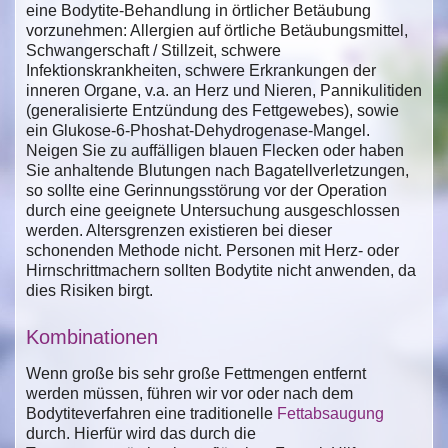
eine Bodytite-Behandlung in örtlicher Betäubung
vorzunehmen: Allergien auf örtliche Betäubungsmittel,
Schwangerschaft / Stillzeit, schwere
Infektionskrankheiten, schwere Erkrankungen der
inneren Organe, v.a. an Herz und Nieren, Pannikulitiden
(generalisierte Entzündung des Fettgewebes), sowie
ein Glukose-6-Phoshat-Dehydrogenase-Mangel.
Neigen Sie zu auffälligen blauen Flecken oder haben
Sie anhaltende Blutungen nach Bagatellverletzungen,
so sollte eine Gerinnungsstörung vor der Operation
durch eine geeignete Untersuchung ausgeschlossen
werden. Altersgrenzen existieren bei dieser
schonenden Methode nicht. Personen mit Herz- oder
Hirnschrittmachern sollten Bodytite nicht anwenden, da
dies Risiken birgt.
Kombinationen
Wenn große bis sehr große Fettmengen entfernt
werden müssen, führen wir vor oder nach dem
Bodytiteverfahren eine traditionelle
Fettabsaugung
durch. Hierfür wird das durch die