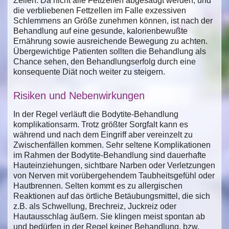
Zellen. Da nicht alle Fettzellen abgesaugt werden, und
die verbliebenen Fettzellen im Falle exzessiven
Schlemmens an Größe zunehmen können, ist nach der
Behandlung auf eine gesunde, kalorienbewußte
Ernährung sowie ausreichende Bewegung zu achten.
Übergewichtige Patienten sollten die Behandlung als
Chance sehen, den Behandlungserfolg durch eine
konsequente Diät noch weiter zu steigern.
Risiken und Nebenwirkungen
In der Regel verläuft die Bodytite-Behandlung
komplikationsarm. Trotz größter Sorgfalt kann es
während und nach dem Eingriff aber vereinzelt zu
Zwischenfällen kommen. Sehr seltene Komplikationen
im Rahmen der Bodytite-Behandlung sind dauerhafte
Hauteinziehungen, sichtbare Narben oder Verletzungen
von Nerven mit vorübergehendem Taubheitsgefühl oder
Hautbrennen. Selten kommt es zu allergischen
Reaktionen auf das örtliche Betäubungsmittel, die sich
z.B. als Schwellung, Brechreiz, Juckreiz oder
Hautausschlag äußern. Sie klingen meist spontan ab
und bedürfen in der Regel keiner Behandlung, bzw.