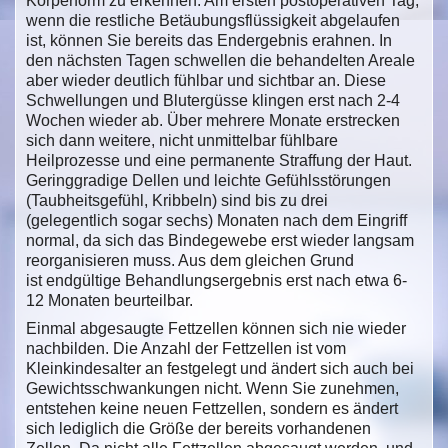
Körperform zu erkennen. Am ersten postoperativen Tag,
wenn die restliche Betäubungsflüssigkeit abgelaufen
ist, können Sie bereits das Endergebnis erahnen. In
den nächsten Tagen schwellen die behandelten Areale
aber wieder deutlich fühlbar und sichtbar an. Diese
Schwellungen und Blutergüsse klingen erst nach 2-4
Wochen wieder ab. Über mehrere Monate erstrecken
sich dann weitere, nicht unmittelbar fühlbare
Heilprozesse und eine permanente Straffung der Haut.
Geringgradige Dellen und leichte Gefühlsstörungen
(Taubheitsgefühl, Kribbeln) sind bis zu drei
(gelegentlich sogar sechs) Monaten nach dem Eingriff
normal, da sich das Bindegewebe erst wieder langsam
reorganisieren muss. Aus dem gleichen Grund
ist endgültige Behandlungsergebnis erst nach etwa 6-
12 Monaten beurteilbar.
Einmal abgesaugte Fettzellen können sich nie wieder
nachbilden. Die Anzahl der Fettzellen ist vom
Kleinkindesalter an festgelegt und ändert sich auch bei
Gewichtsschwankungen nicht. Wenn Sie zunehmen,
entstehen keine neuen Fettzellen, sondern es ändert
sich lediglich die Größe der bereits vorhandenen