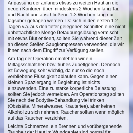
Anpassung der anfangs etwas zu weiten Haut an die
neuen Konturen über mindestens 2 Wochen lang Tag
und Nacht und anschließend 1-3 Wochen lang nur
tagsüber getragen werden. Da sich in den ersten 1-2
Tagen v.a. aus den tiefer gelegenen Schnitten eine nicht
unbeträchtliche Menge Betäubungslösung vermischt
mit etwas Blut entleert, sollten Sie während dieser Zeit
an diesen Stellen Saugkompressen verwenden, die wir
Ihnen nach dem Eingriff zur Verfügung stellen.
Am Tag der Operation empfehlen wir ein
Mittagsschläfchen bzw. frühes Zubettgehen. Dennoch
ist Bewegung sehr wichtig, da nur so die noch
verbliebene Flüssigkeit ablaufen kann. Gegen einen
kleinen Spaziergang in Begleitung ist nichts
einzuwenden. Eine zu starke körperliche Belastung
sollten Sie jedoch vermeiden. Am Operationstag sollten
Sie nach der Bodytite-Behandlung viel trinken
(Obstsäfte, Mineralwasser, Kräutertee), aber keinen
Alkohol zu sich nehmen. Raucher sollten wenn möglich
auf das Rauchen verzichten.
Leichte Schmerzen, ein Brennen und vorübergehende
Taubheit der Haut im Wundgebiet sind normal für