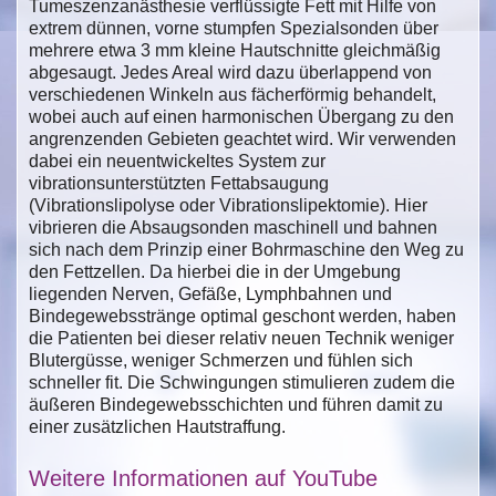
Tumeszenzanästhesie verflüssigte Fett mit Hilfe von
extrem dünnen, vorne stumpfen Spezialsonden über
mehrere etwa 3 mm kleine Hautschnitte gleichmäßig
abgesaugt. Jedes Areal wird dazu überlappend von
verschiedenen Winkeln aus fächerförmig behandelt,
wobei auch auf einen harmonischen Übergang zu den
angrenzenden Gebieten geachtet wird. Wir verwenden
dabei ein neuentwickeltes System zur
vibrationsunterstützten Fettabsaugung
(Vibrationslipolyse oder Vibrationslipektomie). Hier
vibrieren die Absaugsonden maschinell und bahnen
sich nach dem Prinzip einer Bohrmaschine den Weg zu
den Fettzellen. Da hierbei die in der Umgebung
liegenden Nerven, Gefäße, Lymphbahnen und
Bindegewebsstränge optimal geschont werden, haben
die Patienten bei dieser relativ neuen Technik weniger
Blutergüsse, weniger Schmerzen und fühlen sich
schneller fit. Die Schwingungen stimulieren zudem die
äußeren Bindegewebsschichten und führen damit zu
einer zusätzlichen Hautstraffung.
Weitere Informationen auf YouTube