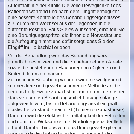
Aufenthalt in einer Klinik. Die volle Beweglichkeit des
Patienten während und nach dem Eingriff ermöglicht
eine bessere Kontrolle des Behandlungsergebnisses,
z.B. durch den Wechsel aus der liegenden in die
aufrechte Position. Falls Sie es wünschen, erhalten Sie
eine Beruhigungsspritze, die Ihnen die Nervosität und
die Aufregung nimmt und dafür sorgt, dass Sie den
Eingriff im Halbschlaf erleben.
Vor der Behandlung wird das Behandlungsareal
gründlich desinfiziert und die zu behandelnden Areale,
sowie die bestehenden Hautunregelmäßigkeiten und
Seitendifferenzen markiert.
Zur örtlichen Betäubung wenden wir eine weitgehend
schmerzfreie und gewebeschonende Methode an, bei
der das Fettgewebe zunächst mit mehreren Litern einer
stark verdünnten Betäubungsmittel-Lösung solange
aufgeweicht wird, bis im Behandlungsareal ein prall-
elastischer Zustand erreicht ist (Tumeszenzanästhesie).
Dadurch wird die elektrische Leitfähigkeit der Fettzellen
und damit die Wirksamkeit der Radiofrequenz deutlich
erhöht. Darüber hinaus wird das Bindegewebsgitter, in
dem sich die Fettzellen befinden, aufgedehnt, die