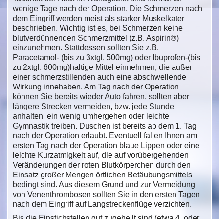
wenige Tage nach der Operation. Die Schmerzen nach
dem Eingriff werden meist als starker Muskelkater
beschrieben. Wichtig ist es, bei Schmerzen keine
blutverdünnenden Schmerzmittel (z.B. Aspirin®)
einzunehmen. Stattdessen sollten Sie z.B.
Paracetamol- (bis zu 3xtgl. 500mg) oder Ibuprofen-(bis
zu 2xtgl. 600mg)haltige Mittel einnehmen, die außer
einer schmerzstillenden auch eine abschwellende
Wirkung innehaben. Am Tag nach der Operation
können Sie bereits wieder Auto fahren, sollten aber
längere Strecken vermeiden, bzw. jede Stunde
anhalten, ein wenig umhergehen oder leichte
Gymnastik treiben. Duschen ist bereits ab dem 1. Tag
nach der Operation erlaubt. Eventuell fallen Ihnen am
ersten Tag nach der Operation blaue Lippen oder eine
leichte Kurzatmigkeit auf, die auf vorübergehenden
Veränderungen der roten Blutkörperchen durch den
Einsatz großer Mengen örtlichen Betäubungsmittels
bedingt sind. Aus diesem Grund und zur Vermeidung
von Venenthrombosen sollten Sie in den ersten Tagen
nach dem Eingriff auf Langstreckenflüge verzichten.
Bis die Einstichstellen gut zugeheilt sind (etwa 4. oder