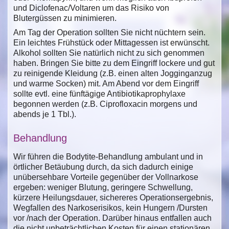
und Diclofenac/Voltaren um das Risiko von
Blutergüssen zu minimieren.
Am Tag der Operation sollten Sie nicht nüchtern sein.
Ein leichtes Frühstück oder Mittagessen ist erwünscht.
Alkohol sollten Sie natürlich nicht zu sich genommen
haben. Bringen Sie bitte zu dem Eingriff lockere und gut
zu reinigende Kleidung (z.B. einen alten Jogginganzug
und warme Socken) mit. Am Abend vor dem Eingriff
sollte evtl. eine fünftägige Antibiotikaprophylaxe
begonnen werden (z.B. Ciprofloxacin morgens und
abends je 1 Tbl.).
Behandlung
Wir führen die Bodytite-Behandlung ambulant und in
örtlicher Betäubung durch, da sich dadurch einige
unübersehbare Vorteile gegenüber der Vollnarkose
ergeben: weniger Blutung, geringere Schwellung,
kürzere Heilungsdauer, sichereres Operationsergebnis,
Wegfallen des Narkoserisikos, kein Hungern /Dursten
vor /nach der Operation. Darüber hinaus entfallen auch
die nicht unbeträchtlichen Kosten für einen stationären