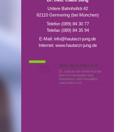
Untere Bahnhofstr.42
82110 Germering (bei München)
Telefon (089) 84 30 77
Telefax (089) 84 35 94
E-Mail:
info@hautarzt-jung.de
Internet:
www.hautarzt-jung.de
Tolles Team, toller Arzt!
Von Patienten
1,5
Note
bewertet mit
Dr. Jung ist der beste Arzt bei
dem ich seit langem war.
Kompetent, sehr freundlich,
menschlich und …
Mehr
Hautärzte (Dermatologen)
in Germering