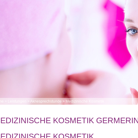
me
>
Leistungen
>
Aknesprechstunde
>
Medizinische Kosmetik
EDIZINISCHE KOSMETIK GERMERI
EDIZINISCHE KOSMETIK