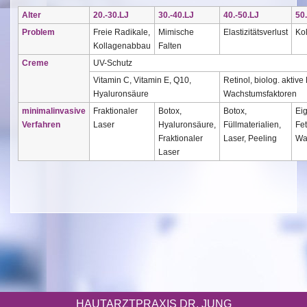
Alter
20.-30.LJ
30.-40.LJ
40.-50.LJ
50
Problem
Freie Radikale,
Mimische
Elastizitätsverlust
Ko
Kollagenabbau
Falten
Creme
UV-Schutz
Vitamin C, Vitamin E, Q10,
Retinol, biolog. aktiv
Hyaluronsäure
Wachstumsfaktoren
minimalinvasive
Fraktionaler
Botox,
Botox,
Eig
Verfahren
Laser
Hyaluronsäure,
Füllmaterialien,
Fe
Fraktionaler
Laser, Peeling
Wa
Laser
HAUTARZTPRAXIS DR. JUNG