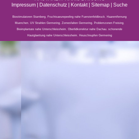
Impressum
|
Datenschutz
| Kontakt |
Sitemap
|
Suche
Biostimulatoren Starnberg
,
Fruchtsaeurepeeling nahe Fuerstenfeldbruck
,
Haarentfernung
Muenchen
,
UV Strahlen Germering
,
Zornesfalten Germering
,
Problemzonen Freising
,
Bioimplantate nahe Unterschleissheim
,
Oberlidkorrektur nahe Dachau
,
schonende
Hautglaettung nahe Unterschleissheim
,
Heuschnupfen Germering