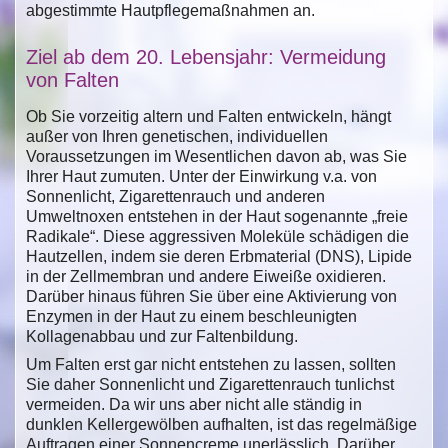
abgestimmte Hautpflegemaßnahmen an.
Ziel ab dem 20. Lebensjahr: Vermeidung
von Falten
Ob Sie vorzeitig altern und Falten entwickeln, hängt
außer von Ihren genetischen, individuellen
Voraussetzungen im Wesentlichen davon ab, was Sie
Ihrer Haut zumuten. Unter der Einwirkung v.a. von
Sonnenlicht, Zigarettenrauch und anderen
Umweltnoxen entstehen in der Haut sogenannte „freie
Radikale“. Diese aggressiven Moleküle schädigen die
Hautzellen, indem sie deren Erbmaterial (DNS), Lipide
in der Zellmembran und andere Eiweiße oxidieren.
Darüber hinaus führen Sie über eine Aktivierung von
Enzymen in der Haut zu einem beschleunigten
Kollagenabbau und zur Faltenbildung.
Um Falten erst gar nicht entstehen zu lassen, sollten
Sie daher Sonnenlicht und Zigarettenrauch tunlichst
vermeiden. Da wir uns aber nicht alle ständig in
dunklen Kellergewölben aufhalten, ist das regelmäßige
Auftragen einer Sonnencreme unerlässlich. Darüber