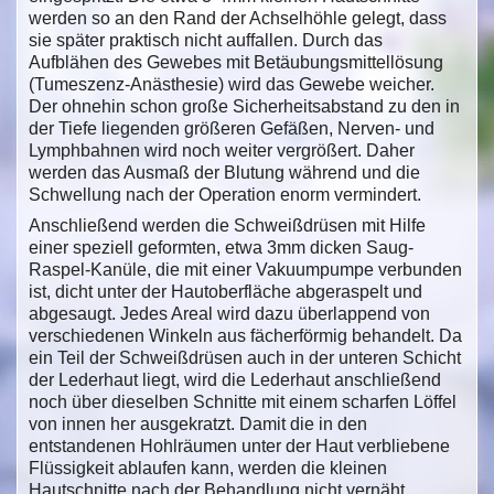
werden so an den Rand der Achselhöhle gelegt, dass
sie später praktisch nicht auffallen. Durch das
Aufblähen des Gewebes mit Betäubungsmittellösung
(Tumeszenz-Anästhesie) wird das Gewebe weicher.
Der ohnehin schon große Sicherheitsabstand zu den in
der Tiefe liegenden größeren Gefäßen, Nerven- und
Lymphbahnen wird noch weiter vergrößert. Daher
werden das Ausmaß der Blutung während und die
Schwellung nach der Operation enorm vermindert.
Anschließend werden die Schweißdrüsen mit Hilfe
einer speziell geformten, etwa 3mm dicken Saug-
Raspel-Kanüle, die mit einer Vakuumpumpe verbunden
ist, dicht unter der Hautoberfläche abgeraspelt und
abgesaugt. Jedes Areal wird dazu überlappend von
verschiedenen Winkeln aus fächerförmig behandelt. Da
ein Teil der Schweißdrüsen auch in der unteren Schicht
der Lederhaut liegt, wird die Lederhaut anschließend
noch über dieselben Schnitte mit einem scharfen Löffel
von innen her ausgekratzt. Damit die in den
entstandenen Hohlräumen unter der Haut verbliebene
Flüssigkeit ablaufen kann, werden die kleinen
Hautschnitte nach der Behandlung nicht vernäht