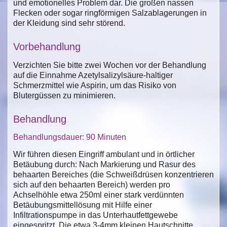
und emotionelles Problem dar. Die großen nassen
Flecken oder sogar ringförmigen Salzablagerungen in
der Kleidung sind sehr störend.
Vorbehandlung
Verzichten Sie bitte zwei Wochen vor der Behandlung
auf die Einnahme Azetylsalizylsäure-haltiger
Schmerzmittel wie Aspirin, um das Risiko von
Blutergüssen zu minimieren.
Behandlung
Behandlungsdauer: 90 Minuten
Wir führen diesen Eingriff ambulant und in örtlicher
Betäubung durch: Nach Markierung und Rasur des
behaarten Bereiches (die Schweißdrüsen konzentrieren
sich auf den behaarten Bereich) werden pro
Achselhöhle etwa 250ml einer stark verdünnten
Betäubungsmittellösung mit Hilfe einer
Infiltrationspumpe in das Unterhautfettgewebe
eingespritzt. Die etwa 3-4mm kleinen Hautschnitte