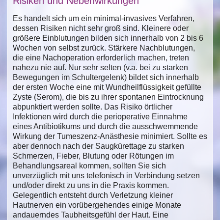
Risiken und Nebenwirkungen
Es handelt sich um ein minimal-invasives Verfahren,
dessen Risiken nicht sehr groß sind. Kleinere oder
größere Einblutungen bilden sich innerhalb von 2 bis 6
Wochen von selbst zurück. Stärkere Nachblutungen,
die eine Nachoperation erforderlich machen, treten
nahezu nie auf. Nur sehr selten (v.a. bei zu starken
Bewegungen im Schultergelenk) bildet sich innerhalb
der ersten Woche eine mit Wundheilflüssigkeit gefüllte
Zyste (Serom), die bis zu ihrer spontanen Eintrocknung
abpunktiert werden sollte. Das Risiko örtlicher
Infektionen wird durch die perioperative Einnahme
eines Antibiotikums und durch die ausschwemmende
Wirkung der Tumeszenz-Anästhesie minimiert. Sollte es
aber dennoch nach der Saugkürettage zu starken
Schmerzen, Fieber, Blutung oder Rötungen im
Behandlungsareal kommen, sollten Sie sich
unverzüglich mit uns telefonisch in Verbindung setzen
und/oder direkt zu uns in die Praxis kommen.
Gelegentlich entsteht durch Verletzung kleiner
Hautnerven ein vorübergehendes einige Monate
andauerndes Taubheitsgefühl der Haut. Eine