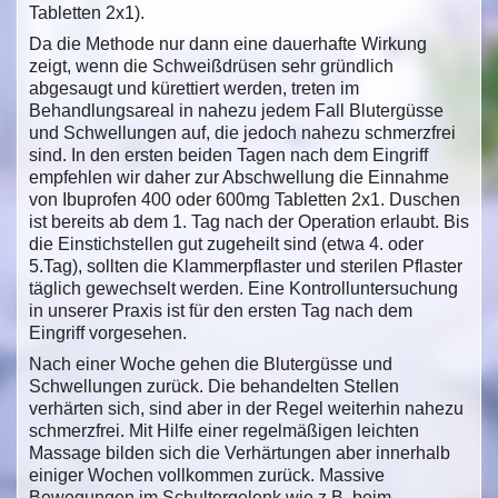
Tabletten 2x1).
Da die Methode nur dann eine dauerhafte Wirkung
zeigt, wenn die Schweißdrüsen sehr gründlich
abgesaugt und kürettiert werden, treten im
Behandlungsareal in nahezu jedem Fall Blutergüsse
und Schwellungen auf, die jedoch nahezu schmerzfrei
sind. In den ersten beiden Tagen nach dem Eingriff
empfehlen wir daher zur Abschwellung die Einnahme
von Ibuprofen 400 oder 600mg Tabletten 2x1. Duschen
ist bereits ab dem 1. Tag nach der Operation erlaubt. Bis
die Einstichstellen gut zugeheilt sind (etwa 4. oder
5.Tag), sollten die Klammerpflaster und sterilen Pflaster
täglich gewechselt werden. Eine Kontrolluntersuchung
in unserer Praxis ist für den ersten Tag nach dem
Eingriff vorgesehen.
Nach einer Woche gehen die Blutergüsse und
Schwellungen zurück. Die behandelten Stellen
verhärten sich, sind aber in der Regel weiterhin nahezu
schmerzfrei. Mit Hilfe einer regelmäßigen leichten
Massage bilden sich die Verhärtungen aber innerhalb
einiger Wochen vollkommen zurück. Massive
Bewegungen im Schultergelenk wie z.B. beim