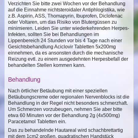
Verzichten Sie bitte zwei Wochen vor der Behandlung
auf die Einnahme nichtsteroidaler Antiphlogistika, wie
z.B. Aspirin, ASS, Thomapyrin, Ibuprofen, Diclofenac
oder Voltaren, um das Risiko von Blutergüssen zu
minimieren. Leiden Sie unter wiederkehrenden Herpes-
Infekten, sollten Sie bei Behandlungen im
Lippenbereich 24 Stunden vor bis 4 Tage nach einer
Gesichtsbehandlung Aciclovir Tabletten 5x200mg
einnehmen, da es ansonsten durch die mechanische
Reizung evtl. zu einem ausgedehnten Herpesbefall der
behandelten Stellen kommen kann.
Behandlung
Nach örtlicher Betäubung mit einer speziellen
Betäubungscreme oder regionalen Nervenblocks ist die
Behandlung in der Regel nicht besonders schmerzhaft.
Um Schmerzen vorzubeugen, nehmen Sie aber bitte
etwa 60 Minuten vor der Behandlung 2g (4x500mg)
Paracetamol Tabletten ein.
Das zu behandelnde Hautareal wird schachbrettartig
mit dem 1cm2 großen, quadratischen Handstück