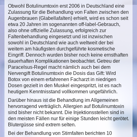
Obwohl Botulinumtoxin erst 2006 in Deutschland eine
Zulassung für die Behandlung von Falten zwischen den
Augenbrauen (Glabellafalten) erhielt, wird es schon seit
etwa 20 Jahren im sogenannten off-label-Gebrauch,
also ohne offizielle Zulassung, erfolgreich zur
Faltenbehandlung eingesetzt und ist inzwischen
sowohl in Deutschland wie auch weltweit der bei
weitem am häufigsten durchgeführte kosmetische
Eingriff. Dennoch wurden bisher noch keine ernsthaften
dauerhaften Komplikationen beobachtet. Getreu der
Paracelsus-Regel macht nämlich auch bei dem
Nervengift Botulinumtoxin die Dosis das Gift: Wird
Botox von einem erfahrenen Facharzt in niedrigen
Dosen gezielt in den Muskel eingespritzt, ist es nach
heutigem Kenntnisstand vollkommen ungefährlich.
Darüber hinaus ist die Behandlung im Allgemeinen
hervorragend verträglich. Allergien auf Botulinumtoxin
sind bisher nicht bekannt. Die Injektionsstellen sind in
den meisten Fällen nur für einige Stunden leicht gerötet.
Blutergüsse sind extrem selten.
Bei der Behandlung von Stirnfalten berichten 10