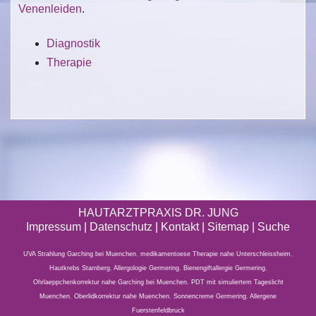
Venenleiden
.
Diagnostik
Therapie
HAUTARZTPRAXIS DR. JUNG
Impressum
|
Datenschutz
| Kontakt |
Sitemap
|
Suche
UVA Strahlung Garching bei Muenchen
,
medikamentoese Therapie nahe Unterschleissheim
,
Hautkrebs Starnberg
,
Allergologie Germering
,
Bienengiftallergie Germering
,
Ohrlaeppchenkorrektur nahe Garching bei Muenchen
,
PDT mit simuliertem Tageslicht
Muenchen
,
Oberlidkorrektur nahe Muenchen
,
Sonnencreme Germering
,
Allergene
Fuerstenfeldbruck