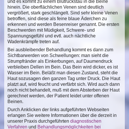
und es kommt zu einem Blutrückstau in die Beine
hinein. Die oberflächlichen Venen sind deutlich
vergrößert, stark geschlängelt. Sind sehr kleine Venen
betroffen, sind diese als feine blaue Äderchen zu
erkennen und werden Besenreiser genannt. Die ersten
Beschwerden mit Müdigkeit, Schwere- und
Spannungsgefühl und evtl. auch nächtliche
Wadenkrämpfe treten auf.
Bei ausbleibender Behandlung kommt es dann zum
Sichtbarwerden von Schwellungen: man sieht die
Strumpfränder als Einkerbungen, auf Daumendruck
verbleiben Dellen im Bein. Das Bein wird dicker, es ist
Wasser im Bein. Beläßt man diesen Zustand, steht die
Haut sozusagen den ganzen Tag unter Druck. Die Haut
platzt auf, wird feucht und verfärbt sich. Wird auch dann
noch nicht behandelt, muß mit dem Absterben der Haut
gerechnet werden, der Patient leidet unter offenen
Beinen.
Durch Anklicken der links aufgeführten Webseiten
erlangen Sie weitere Informationen über die derzeit in
unserer Praxis durchgeführten
diagnostischen
Verfahren
und
Behandlungsmöglichkeiten bei