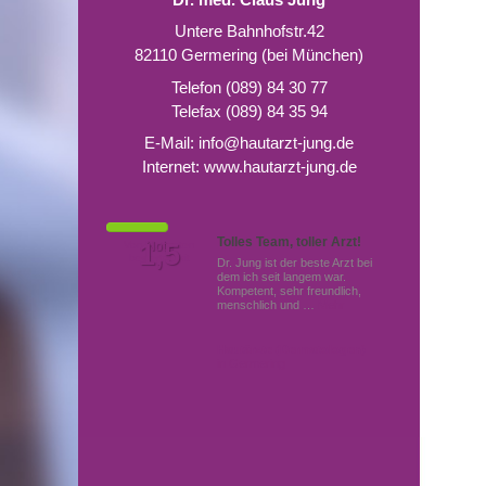
Untere Bahnhofstr.42
82110 Germering (bei München)
Telefon (089) 84 30 77
Telefax (089) 84 35 94
E-Mail:
info@hautarzt-jung.de
Internet:
www.hautarzt-jung.de
Tolles Team, toller Arzt!
Von Patienten
1,5
Note
bewertet mit
Dr. Jung ist der beste Arzt bei
dem ich seit langem war.
Kompetent, sehr freundlich,
menschlich und …
Mehr
Hautärzte (Dermatologen)
in Germering