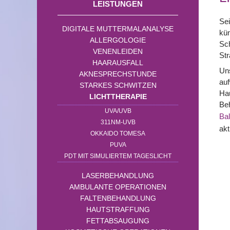
LEISTUNGEN
Sei
DIGITALE MUTTERMALANALYSE
kün
ALLERGOLOGIE
Sch
VENENLEIDEN
Str
HAARAUSFALL
Uns
AKNESPRECHSTUNDE
auf
STARKES SCHWITZEN
Ha
LICHTTHERAPIE
Beh
UVA/UVB
Bal
311NM-UVB
akt
OKKAIDO TOMESA
PUVA
PDT MIT SIMULIERTEM TAGESLICHT
LASERBEHANDLUNG
AMBULANTE OPERATIONEN
FALTENBEHANDLUNG
HAUTSTRAFFUNG
FETTABSAUGUNG