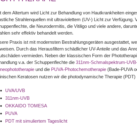
t dem Altertum wird Licht zur Behandlung von Hautkrankheiten einge
stliche Strahlenquellen mit ultraviolettem (UV-) Licht zur Verfügung.
uppenflechte, die Neurodermitis, die Vitiligo und viele andere, daru
ahlen sehr effektiv behandelt werden.
ere Praxis ist mit modernsten Bestrahlungsgeräten ausgestattet, w
weisen. Durch das Herausfiltern schädlicher UV-Anteile und das Anr
utschäden vermieden. Neben der klassischen Form der Phototherapi
andlung v.a. der Schuppenflechte die
311nm-Schmalspektrum-UVB-L
neophototherapie
und die
PUVA-Photochemotherapie
(Bade-PUVA od
inischen Keratosen nutzen wir die photodynamische Therapie (PDT) m
UVA/UVB
311nm-UVB
OKKAIDO TOMESA
PUVA
PDT mit simuliertem Tageslicht