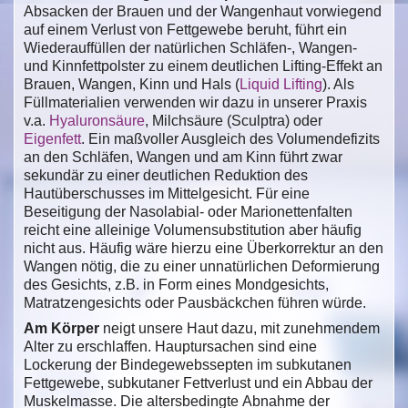
Absacken der Brauen und der Wangenhaut vorwiegend
auf einem Verlust von Fettgewebe beruht, führt ein
Wiederauffüllen der natürlichen Schläfen-, Wangen-
und Kinnfettpolster zu einem deutlichen Lifting-Effekt an
Brauen, Wangen, Kinn und Hals (
Liquid Lifting
). Als
Füllmaterialien verwenden wir dazu in unserer Praxis
v.a.
Hyaluronsäure
, Milchsäure (Sculptra) oder
Eigenfett
. Ein maßvoller Ausgleich des Volumendefizits
an den Schläfen, Wangen und am Kinn führt zwar
sekundär zu einer deutlichen Reduktion des
Hautüberschusses im Mittelgesicht. Für eine
Beseitigung der Nasolabial- oder Marionettenfalten
reicht eine alleinige Volumensubstitution aber häufig
nicht aus. Häufig wäre hierzu eine Überkorrektur an den
Wangen nötig, die zu einer unnatürlichen Deformierung
des Gesichts, z.B. in Form eines Mondgesichts,
Matratzengesichts oder Pausbäckchen führen würde.
Am Körper
neigt unsere Haut dazu, mit zunehmendem
Alter zu erschlaffen. Hauptursachen sind eine
Lockerung der Bindegewebssepten im subkutanen
Fettgewebe, subkutaner Fettverlust und ein Abbau der
Muskelmasse. Die altersbedingte Abnahme der