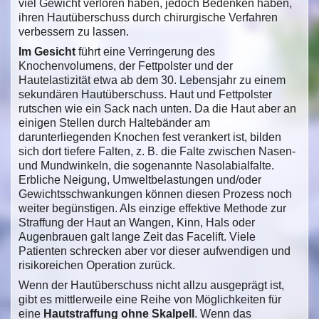
viel Gewicht verloren haben, jedoch Bedenken haben,
ihren Hautüberschuss durch chirurgische Verfahren
verbessern zu lassen.
Im Gesicht
führt eine Verringerung des
Knochenvolumens, der Fettpolster und der
Hautelastizität etwa ab dem 30. Lebensjahr zu einem
sekundären Hautüberschuss. Haut und Fettpolster
rutschen wie ein Sack nach unten. Da die Haut aber an
einigen Stellen durch Haltebänder am
darunterliegenden Knochen fest verankert ist, bilden
sich dort tiefere Falten, z. B. die Falte zwischen Nasen-
und Mundwinkeln, die sogenannte Nasolabialfalte.
Erbliche Neigung, Umweltbelastungen und/oder
Gewichtsschwankungen können diesen Prozess noch
weiter begünstigen. Als einzige effektive Methode zur
Straffung der Haut an Wangen, Kinn, Hals oder
Augenbrauen galt lange Zeit das Facelift. Viele
Patienten schrecken aber vor dieser aufwendigen und
risikoreichen Operation zurück.
Wenn der Hautüberschuss nicht allzu ausgeprägt ist,
gibt es mittlerweile eine Reihe von Möglichkeiten für
eine
Hauts
traffung ohne Skalpell
. Wenn das