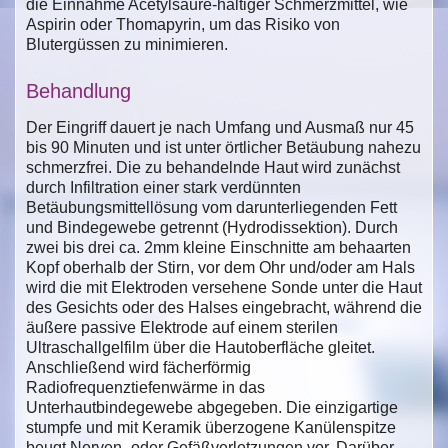
die Einnahme Acetylsäure-haltiger Schmerzmittel, wie
Aspirin oder Thomapyrin, um das Risiko von
Blutergüssen zu minimieren.
Behandlung
Der Eingriff dauert je nach Umfang und Ausmaß nur 45
bis 90 Minuten und ist unter örtlicher Betäubung nahezu
schmerzfrei. Die zu behandelnde Haut wird zunächst
durch Infiltration einer stark verdünnten
Betäubungsmittellösung vom darunterliegenden Fett
und Bindegewebe getrennt (Hydrodissektion). Durch
zwei bis drei ca. 2mm kleine Einschnitte am behaarten
Kopf oberhalb der Stirn, vor dem Ohr und/oder am Hals
wird die mit Elektroden versehene Sonde unter die Haut
des Gesichts oder des Halses eingebracht, während die
äußere passive Elektrode auf einem sterilen
Ultraschallgelfilm über die Hautoberfläche gleitet.
Anschließend wird fächerförmig
Radiofrequenztiefenwärme in das
Unterhautbindegewebe abgegeben. Die einzigartige
stumpfe und mit Keramik überzogene Kanülenspitze
beugt Nerven- oder Gefäßverletzungen vor. Darüber