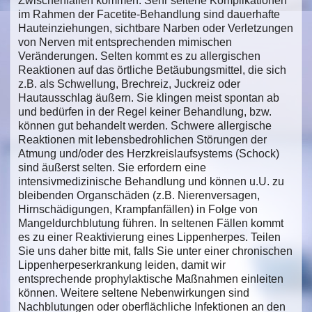
Zwischenfällen kommen. Sehr seltene Komplikationen
im Rahmen der Facetite-Behandlung sind dauerhafte
Hauteinziehungen, sichtbare Narben oder Verletzungen
von Nerven mit entsprechenden mimischen
Veränderungen. Selten kommt es zu allergischen
Reaktionen auf das örtliche Betäubungsmittel, die sich
z.B. als Schwellung, Brechreiz, Juckreiz oder
Hautausschlag äußern. Sie klingen meist spontan ab
und bedürfen in der Regel keiner Behandlung, bzw.
können gut behandelt werden. Schwere allergische
Reaktionen mit lebensbedrohlichen Störungen der
Atmung und/oder des Herzkreislaufsystems (Schock)
sind äußerst selten. Sie erfordern eine
intensivmedizinische Behandlung und können u.U. zu
bleibenden Organschäden (z.B. Nierenversagen,
Hirnschädigungen, Krampfanfällen) in Folge von
Mangeldurchblutung führen. In seltenen Fällen kommt
es zu einer Reaktivierung eines Lippenherpes. Teilen
Sie uns daher bitte mit, falls Sie unter einer chronischen
Lippenherpeserkrankung leiden, damit wir
entsprechende prophylaktische Maßnahmen einleiten
können. Weitere seltene Nebenwirkungen sind
Nachblutungen oder oberflächliche Infektionen an den